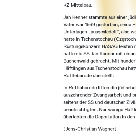
KZ Mittelbau.
Jan Kenner stammte aus einer jüdi
Vater war 1939 gestorben, seine 
Unterlagen „ausgesiedelt“, also w
hatte in Tschenstochau (Częstoc
Rüstungskonzern HASAG leisten m
hatte die SS Jan Kenner mit ein
Buchenwald gebracht. Mit hundert
Häftlingen aus Tschenstochau hatt
Rottleberode überstellt.
In Rottleberode litten die jüdisch
auszehrender Zwangsarbeit und br
seitens der SS und deutscher Zivila
beaufsichtigten. Nur wenige Häftl
überlebten die Deportation in den
(Jens-Christian Wagner)