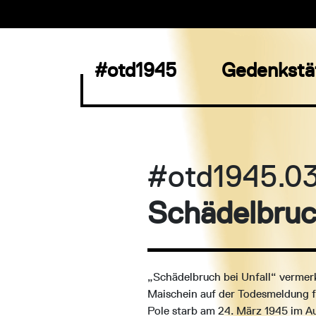
#otd1945
Gedenkstä
#otd1945.03
Schädelbru
„Schädelbruch bei Unfall“ verme
Maischein auf der Todesmeldung f
Pole starb am 24. März 1945 im A