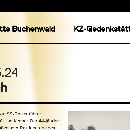
tte Buchenwald
KZ-Gedenkstätt
.24
ch
rkte SS-Rottenführer
ür Jan Kenner. Der 44-jährige
ußenlager Rottleberode des