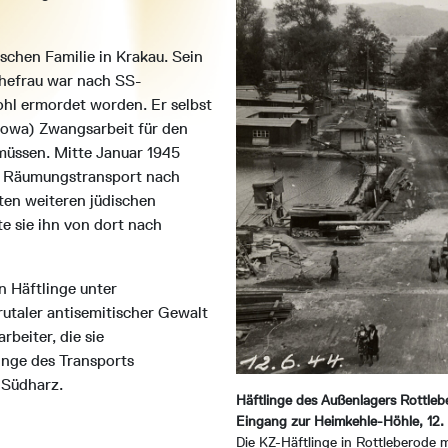
schen Familie in Krakau. Sein
Ehefrau war nach SS-
ohl ermordet worden. Er selbst
howa) Zwangsarbeit für den
üssen. Mitte Januar 1945
en Räumungstransport nach
en weiteren jüdischen
e sie ihn von dort nach
en Häftlinge unter
utaler antisemitischer Gewalt
rbeiter, die sie
inge des Transports
 Südharz.
Häftlinge des Außenlagers Rottleb
Eingang zur Heimkehle-Höhle, 12. 
Die KZ-Häftlinge in Rottleberode 