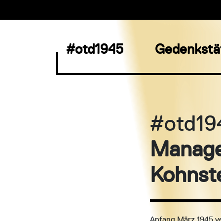
#otd1945
Gedenkstä
#otd19
Manager
Kohnst
Anfang März 1945 ve