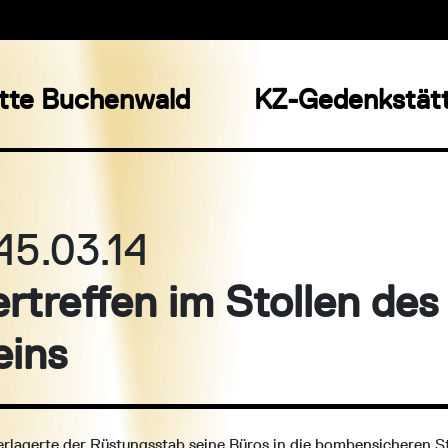
tte Buchenwald
KZ-Gedenkstätt
45.03.14
treffen im Stollen des
eins
rlagerte der Rüstungsstab seine Büros in die bombensicheren St