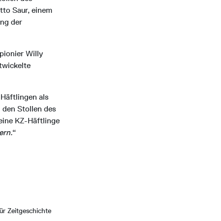
Otto Saur, einem
ung der
pionier Willy
twickelte
Häftlingen als
n den Stollen des
eine KZ-Häftlinge
ern.
“
für Zeitgeschichte