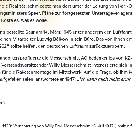
r die Realität, schmiedete man dort unter der Leitung von Karl-
ungsministers Speer, Pläne zur fortgesetzten Untertageverlager
Koste es, was es wolle.
ung bestellte Saur am 14. März 1945 unter anderem den Luftfahrt
einen Mitarbeiter Ludwig Bölkow in sein Büro. Das von ihnen en
62“ sollte helfen, den deutschen Luftraum zurückzuerobern.
andorten profitierte die Messerschmitt AG bedenkenlos von KZ-
 Vorstandsvorsitzender Willy Messerschmitt interessierte sich i
m für die Raketenmontage im Mittelwerk. Auf die Frage, ob ihm k
ufgefallen seien, antwortete er 1947: „
Ich kann mich nicht erinn
er)
r. 1420: Vernehmung von Willy Emil Messerschmitt, 16. Juli 1947 (Institut 