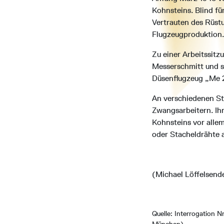
Kohnsteins. Blind fü
Vertrauten des Rüst
Flugzeugproduktion. 
Zu einer Arbeitssitz
Messerschmitt und s
Düsenflugzeug „Me 2
An verschiedenen St
Zwangsarbeitern. Ihr
Kohnsteins vor alle
oder Stacheldrähte a
(Michael Löffelsend
Quelle: Interrogation N